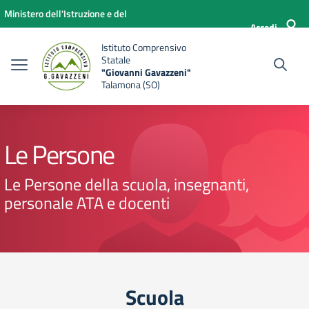
Vai ai contenuti
Vai al menu di navigazione
Vai al footer
Ministero dell'Istruzione e del
Accedi
Merito
Istituto Comprensivo
Statale
"Giovanni Gavazzeni"
Talamona (SO)
Le Persone
Le Persone della scuola, insegnanti,
personale ATA e docenti
Scuola