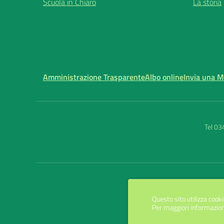
Scuola in Chiaro
La storia
Amministrazione Trasparente
Albo online
Invia una 
Tel 0
Questo sito utilizza cooki
Per maggiori informazion