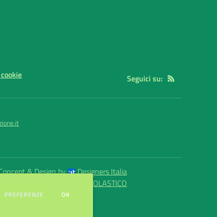
 cookie
Seguici su:
ione.it
Concept & Design by
Designers Italia
eb realizzato con CMS
SCUOLASTICO
DEI COOKIE
PREFERENZE
OK