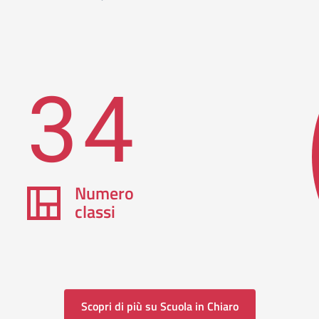
34
Numero
classi
Scopri di più su Scuola in Chiaro