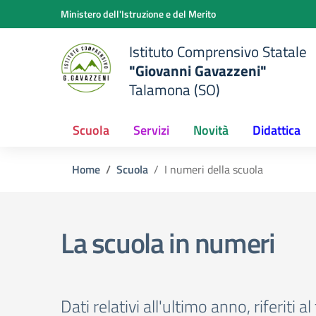
Vai ai contenuti
Vai al menu di navigazione
Vai al footer
Ministero dell'Istruzione e del Merito
Istituto Comprensivo Statale
"Giovanni Gavazzeni"
Talamona (SO)
Scuola
Servizi
Novità
Didattica
Home
Scuola
I numeri della scuola
La scuola in numeri
Dati relativi all'ultimo anno, riferiti al 