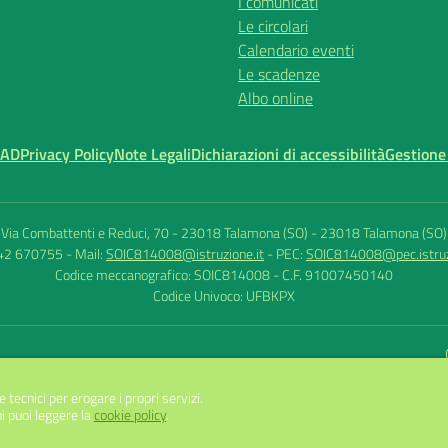
I comunicati
Le circolari
Calendario eventi
Le scadenze
Albo online
MAD
Privacy Policy
Note Legali
Dichiarazioni di accessibilità
Gestione
Via Combattenti e Reduci, 70 - 23018 Talamona (SO)
-
23018 Talamona (SO)
342 670755
- Mail:
SOIC814008@istruzione.it
- PEC:
SOIC814008@pec.istruz
Codice meccanografico: SOIC814008
- C.F. 91007450140
Codice Univoco: UFBKPX
Sito w
e tecnici per erogare i propri servizi.
i puoi leggere la
cookie policy
.