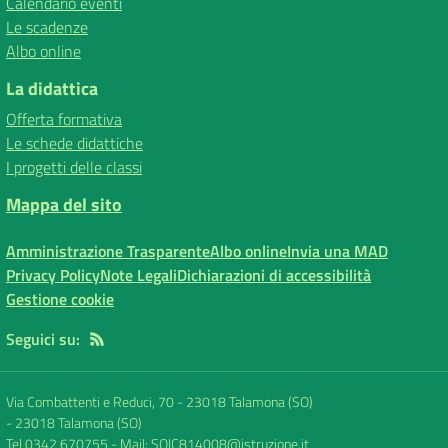
Calendario eventi
Le scadenze
Albo online
La didattica
Offerta formativa
Le schede didattiche
I progetti delle classi
Mappa del sito
Amministrazione Trasparente
Albo online
Invia una MAD
Privacy Policy
Note Legali
Dichiarazioni di accessibilità
Gestione cookie
Seguici su:
Via Combattenti e Reduci, 70 - 23018 Talamona (SO)
-
23018 Talamona (SO)
Tel 0342 670755
- Mail:
SOIC814008@istruzione.it