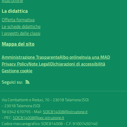
Albo online
La didattica
Offerta formativa
Le schede didattiche
I progetti delle classi
Mappa del sito
Amministrazione Trasparente
Albo online
Invia una MAD
Privacy Policy
Note Legali
Dichiarazioni di accessibilità
Gestione cookie
Seguici su:
Via Combattenti e Reduci, 70 - 23018 Talamona (SO)
-
23018 Talamona (SO)
Tel 0342 670755
- Mail:
SOIC814008@istruzione.it
- PEC:
SOIC814008@pec.istruzione.it
Codice meccanografico: SOIC814008
- C.F. 91007450140