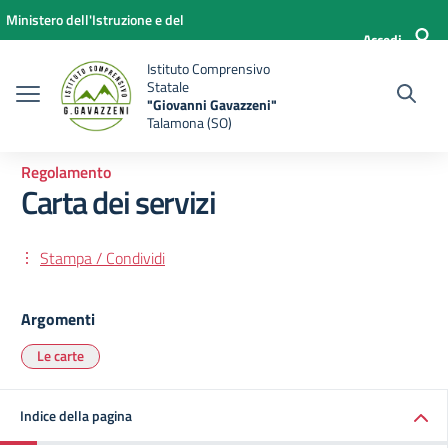
Vai ai contenuti
Vai al menu di navigazione
Vai al footer
Ministero dell'Istruzione e del
Accedi
Merito
Istituto Comprensivo
Statale
"Giovanni Gavazzeni"
Talamona (SO)
Regolamento
Carta dei servizi
Stampa / Condividi
Argomenti
Le carte
Indice della pagina