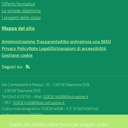
Offerta formativa
Le schede didattiche
I progetti delle classi
Mappa del sito
Amministrazione Trasparente
Albo online
Invia una MAD
Privacy Policy
Note Legali
Dichiarazioni di accessibilità
Gestione cookie
Seguici su:
Via Combattenti e Reduci, 70 - 23018 Talamona (SO)
-
23018 Talamona (SO)
Tel 0342 670755
- Mail:
SOIC814008@istruzione.it
- PEC:
SOIC814008@pec.istruzione.it
Codice meccanografico: SOIC814008
- C.F. 91007450140
Codice Univoco: UFBKPX
Questo sito utilizza cookie tecnici per erogare i propri