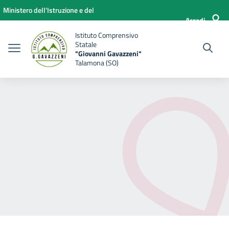
Vai ai contenuti
Vai al menu di navigazione
Vai al footer
Ministero dell'Istruzione e del
Accedi
Merito
Istituto Comprensivo
Statale
"Giovanni Gavazzeni"
Talamona (SO)