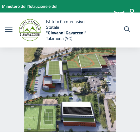
Vai ai contenuti
Vai al menu di navigazione
Vai al footer
Ministero dell'Istruzione e del
Accedi
Merito
Istituto Comprensivo
Statale
"Giovanni Gavazzeni"
Talamona (SO)