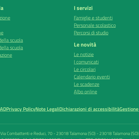
la
I servizi
zione
Famiglie e studenti
Personale scolastico
ne
Percorsi di studio
della scuola
Le novità
della scuola
Le notizie
azione
I comunicati
Le circolari
Calendario eventi
Le scadenze
Albo online
MAD
Privacy Policy
Note Legali
Dichiarazioni di accessibilità
Gestione
Via Combattenti e Reduci, 70 - 23018 Talamona (SO)
-
23018 Talamona (SO)