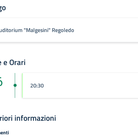
go
uditorium "Malgesini" Regoledo
 e Orari
6
20:30
riori informazioni
enti