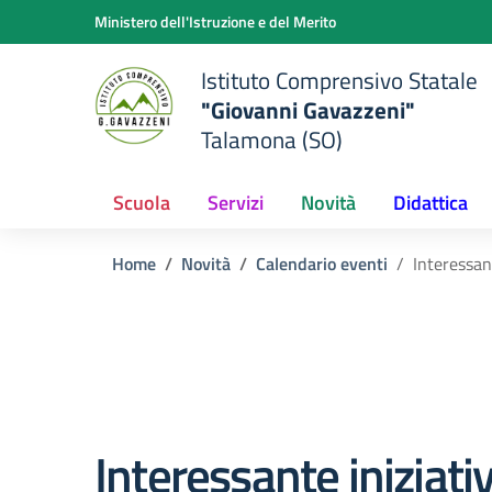
Vai ai contenuti
Vai al menu di navigazione
Vai al footer
Ministero dell'Istruzione e del Merito
Istituto Comprensivo Statale
"Giovanni Gavazzeni"
Talamona (SO)
Scuola
Servizi
Novità
Didattica
Home
Novità
Calendario eventi
Interessan
Interessante iniziati