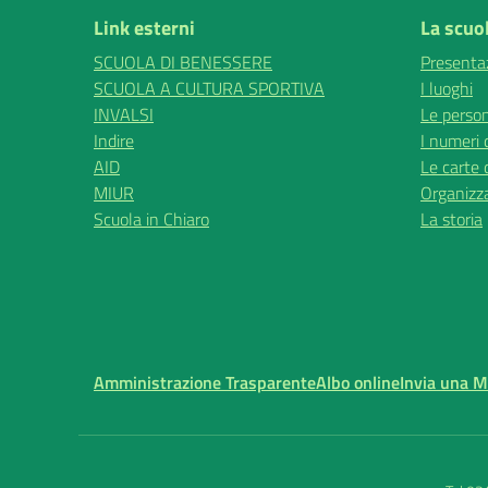
Link esterni
La scuo
SCUOLA DI BENESSERE
Presenta
SCUOLA A CULTURA SPORTIVA
I luoghi
INVALSI
Le perso
Indire
I numeri 
AID
Le carte 
MIUR
Organizz
Scuola in Chiaro
La storia
Amministrazione Trasparente
Albo online
Invia una 