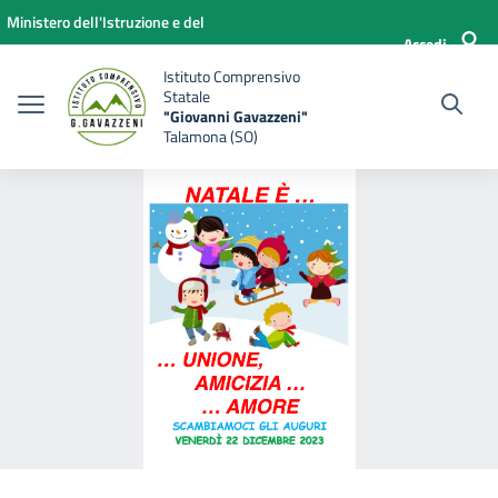
Vai ai contenuti
Vai al menu di navigazione
Vai al footer
Ministero dell'Istruzione e del
Accedi
Merito
Istituto Comprensivo
Statale
"Giovanni Gavazzeni"
Talamona (SO)