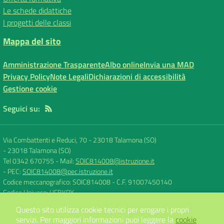
Le schede didattiche
I progetti delle classi
Mappa del sito
Amministrazione Trasparente
Albo online
Invia una MAD
Privacy Policy
Note Legali
Dichiarazioni di accessibilità
Gestione cookie
Seguici su:
Via Combattenti e Reduci, 70 - 23018 Talamona (SO)
-
23018 Talamona (SO)
Tel 0342 670755
- Mail:
SOIC814008@istruzione.it
- PEC:
SOIC814008@pec.istruzione.it
Codice meccanografico: SOIC814008
- C.F. 91007450140
Codice Univoco: UFBKPX
Questo sito utilizza cookie tecnici per erogare i propri
servizi.
Per maggiori informazioni puoi leggere la
cookie
Concept & Design by
Designers Italia