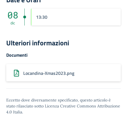
08
13:30
dic
Ulteriori informazioni
Documenti
Locandina-Xmas2023.png
Eccetto dove diversamente specificato, questo articolo è
stato rilasciato sotto
Licenza Creative Commons Attribuzione
4.0
Italia.