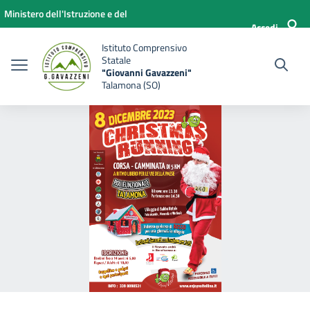
Vai ai contenuti
Vai al menu di navigazione
Vai al footer
Ministero dell'Istruzione e del
Accedi
Merito
Istituto Comprensivo
Statale
"Giovanni Gavazzeni"
Talamona (SO)