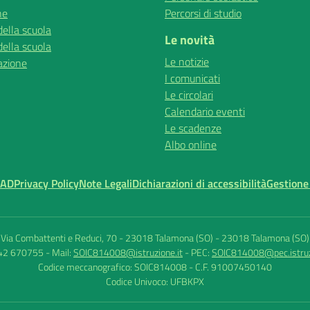
ne
Percorsi di studio
della scuola
Le novità
della scuola
Le notizie
azione
I comunicati
Le circolari
Calendario eventi
Le scadenze
Albo online
MAD
Privacy Policy
Note Legali
Dichiarazioni di accessibilità
Gestione
Via Combattenti e Reduci, 70 - 23018 Talamona (SO)
-
23018 Talamona (SO)
342 670755
- Mail:
SOIC814008@istruzione.it
- PEC:
SOIC814008@pec.istruz
Codice meccanografico: SOIC814008
- C.F. 91007450140
Codice Univoco: UFBKPX