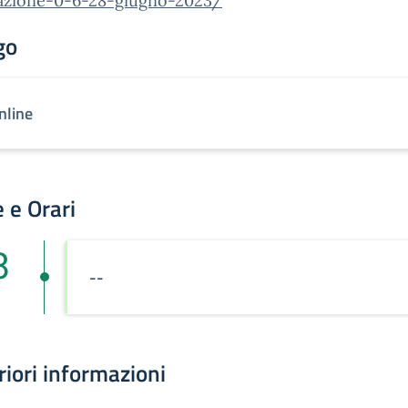
azione-0-6-28-giugno-2023/
go
nline
 e Orari
8
--
riori informazioni