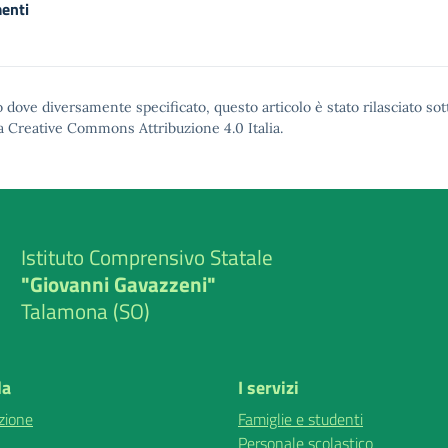
enti
 dove diversamente specificato, questo articolo è stato rilasciato sot
a Creative Commons Attribuzione 4.0
Italia.
Istituto Comprensivo Statale
"Giovanni Gavazzeni"
Talamona (SO)
la
I servizi
zione
Famiglie e studenti
Personale scolastico