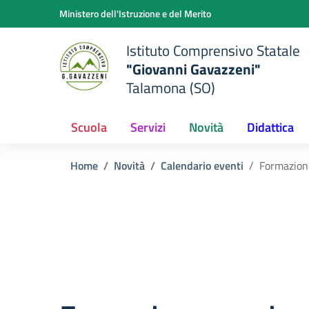
Vai ai contenuti
Vai al menu di navigazione
Vai al footer
Ministero dell'Istruzione e del Merito
Istituto Comprensivo Statale
"Giovanni Gavazzeni"
Talamona (SO)
Scuola
Servizi
Novità
Didattica
Home
Novità
Calendario eventi
Formazione