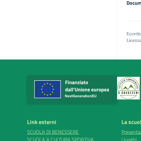
Docum
Eccetto
Licenz
Link esterni
La scuo
SCUOLA DI BENESSERE
Presenta
SCUOLA A CULTURA SPORTIVA
I luoghi