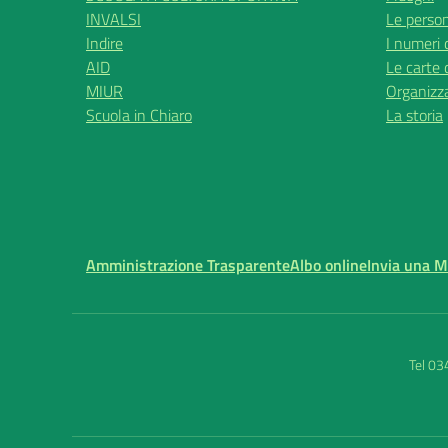
INVALSI
Le perso
Indire
I numeri 
AID
Le carte 
MIUR
Organizz
Scuola in Chiaro
La storia
Amministrazione Trasparente
Albo online
Invia una 
Tel 0