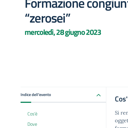
Formazione congiun
“zerosei”
mercoledì, 28 giugno 2023
Indice dell'evento
Cos
Si re
Cos'è
ogge
Dove