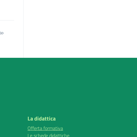
to
La didattica
Offerta formativa
Le schede didattiche