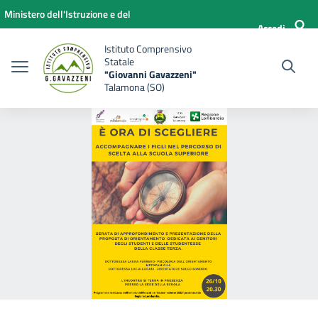
Vai ai contenuti
Vai al menu di navigazione
Vai al footer
Ministero dell'Istruzione e del
Accedi
Merito
Istituto Comprensivo
Statale
"Giovanni Gavazzeni"
Talamona (SO)